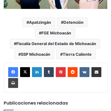
Apatzingán
Detención
FGE Michoacán
Fiscalía General del Estado de Michoacán
SSP Michoacán
Tierra Caliente
LinkedIn
Tumblr
Pinterest
Reddit
VKontakte
Compartir por corr
Imprimir
Publicaciones relacionadas