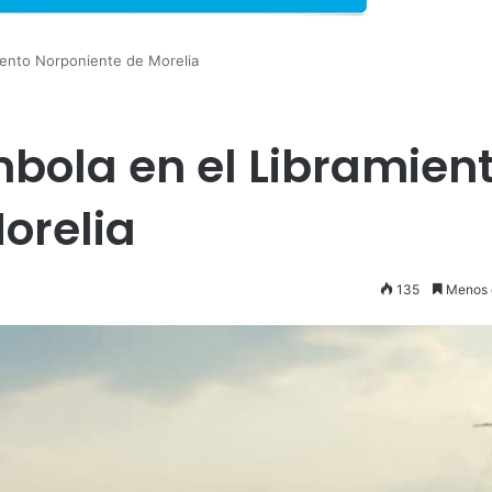
miento Norponiente de Morelia
mbola en el Libramien
orelia
135
Menos 