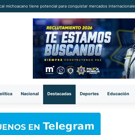
al michoacano tiene potencial para conquistar mercados internacionale
olítica
Nacional
Destacadas
Deportes
Educación