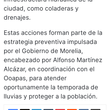
ciudad, como coladeras y
drenajes.
Estas acciones forman parte de la
estrategia preventiva impulsada
por el Gobierno de Morelia,
encabezado por Alfonso Martínez
Alcázar, en coordinación con el
Ooapas, para atender
oportunamente la temporada de
lluvias y proteger a la población.
LinkedIn
Tumblr
Pinterest
Reddit
VKontakte
Compartir por corr