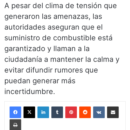
A pesar del clima de tensión que
generaron las amenazas, las
autoridades aseguran que el
suministro de combustible está
garantizado y llaman a la
ciudadanía a mantener la calma y
evitar difundir rumores que
puedan generar más
incertidumbre.
LinkedIn
Tumblr
Pinterest
Reddit
VKontakte
Compartir por corr
Imprimir