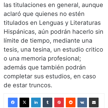
las titulaciones en general, aunque
aclaró que quienes no estén
titulados en Lenguas y Literaturas
Hispánicas, aún podrán hacerlo sin
límite de tiempo, mediante una
tesis, una tesina, un estudio critico
o una memoria profesional;
además que también podrán
completar sus estudios, en caso
de estar truncos.
LinkedIn
Tumblr
Pinterest
Reddit
VKontakte
Compartir por corr
Imprimir