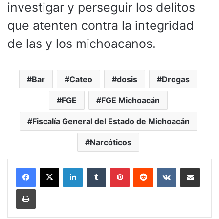
investigar y perseguir los delitos
que atenten contra la integridad
de las y los michoacanos.
Bar
Cateo
dosis
Drogas
FGE
FGE Michoacán
Fiscalía General del Estado de Michoacán
Narcóticos
LinkedIn
Tumblr
Pinterest
Reddit
VKontakte
Compartir por corr
Imprimir