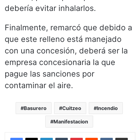
debería evitar inhalarlos.
Finalmente, remarcó que debido a
que este relleno está manejado
con una concesión, deberá ser la
empresa concesionaria la que
pague las sanciones por
contaminar el aire.
Basurero
Cuitzeo
Incendio
Manifestacion
LinkedIn
Tumblr
Pinterest
Reddit
VKontakte
Compartir por corr