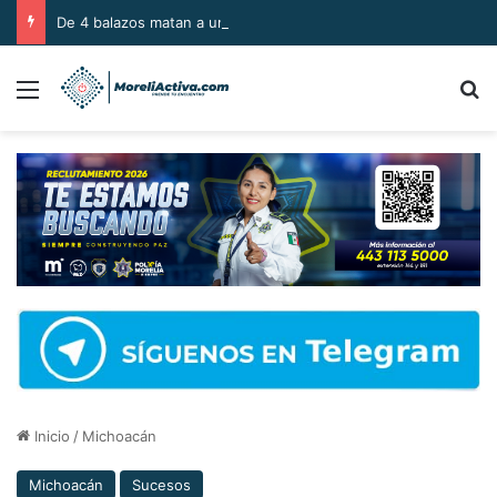
De 4 balazos matan a un hombre en la colonia Bosques del Oriente en Uruapan
Menú
B
Inicio
/
Michoacán
Michoacán
Sucesos