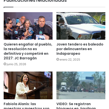
Publicaciones relacionadas
Quieren engañar al pueblo,
Joven tendero es baleado
la resolución no es
por delincuentes en
definitiva y competiré en
Indaparapeo
2027: JC Barragán
enero 22, 2025
junio 25, 2026
Fabiola Alanís: las
VIDEO: Se registran
maestras y maestros son
bloqueos en Jiquilpan.