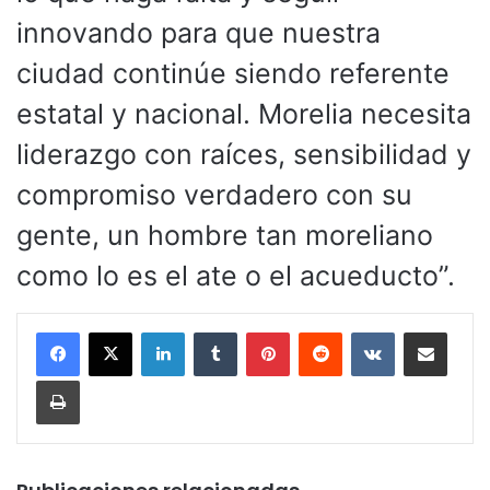
innovando para que nuestra
ciudad continúe siendo referente
estatal y nacional. Morelia necesita
liderazgo con raíces, sensibilidad y
compromiso verdadero con su
gente, un hombre tan moreliano
como lo es el ate o el acueducto”.
LinkedIn
Tumblr
Pinterest
Reddit
VKontakte
Compartir por corr
Imprimir