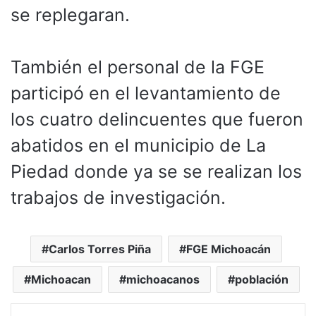
se replegaran.
También el personal de la FGE
participó en el levantamiento de
los cuatro delincuentes que fueron
abatidos en el municipio de La
Piedad donde ya se se realizan los
trabajos de investigación.
Carlos Torres Piña
FGE Michoacán
Michoacan
michoacanos
población
LinkedIn
Tumblr
Pinterest
Reddit
VKontakte
Compartir por corr