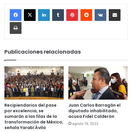
LinkedIn
Tumblr
Pinterest
Reddit
VKontakte
Compartir por corr
Imprimir
Publicaciones relacionadas
Recipiendarios del pase
Juan Carlos Barragán el
por excelencia, se
diputado inhabilitado,
sumarán a las filas de la
acusa Fidel Calderón
transformación de México,
agosto 19, 2022
señala Yarabí Ávila