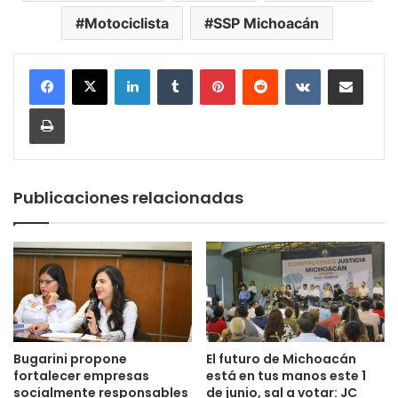
Motociclista
SSP Michoacán
LinkedIn
Tumblr
Pinterest
Reddit
VKontakte
Compartir por corr
Imprimir
Publicaciones relacionadas
Bugarini propone
El futuro de Michoacán
fortalecer empresas
está en tus manos este 1
socialmente responsables
de junio, sal a votar: JC