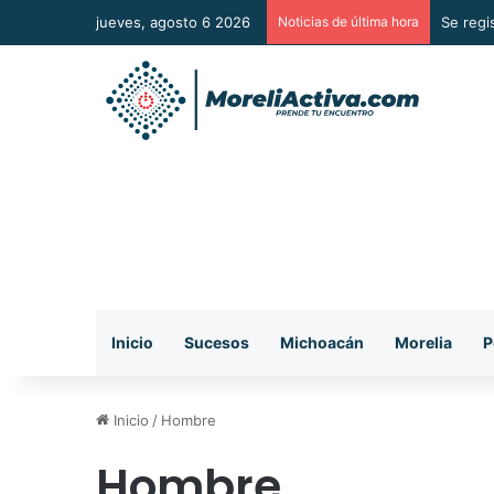
jueves, agosto 6 2026
Noticias de última hora
Mezcal 
Inicio
Sucesos
Michoacán
Morelia
P
Inicio
/
Hombre
Hombre