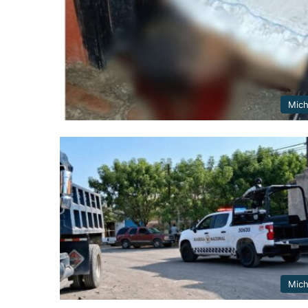
Mic
Mic