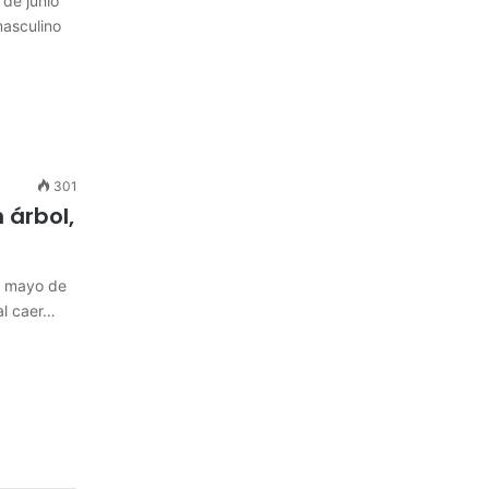
de junio
masculino
301
 árbol,
e mayo de
al caer…