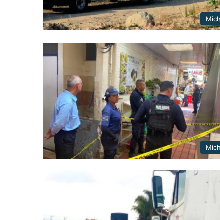
Mic
Mic