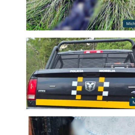
Mic
M