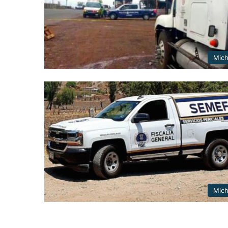
Mic
Mic