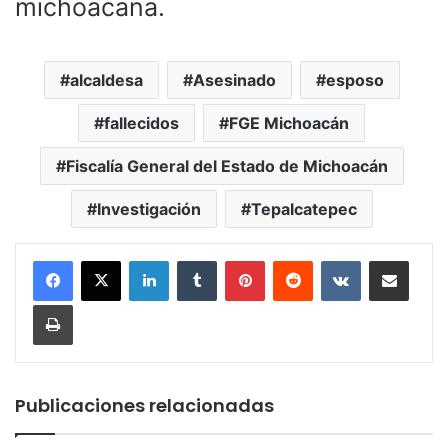
michoacana.
alcaldesa
Asesinado
esposo
fallecidos
FGE Michoacán
Fiscalía General del Estado de Michoacán
Investigación
Tepalcatepec
LinkedIn
Tumblr
Pinterest
Reddit
VKontakte
Compartir por corr
Imprimir
Publicaciones relacionadas