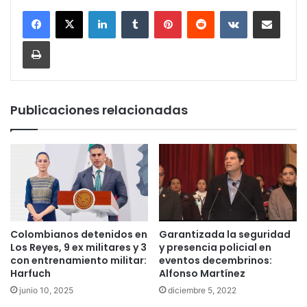
LinkedIn
Tumblr
Pinterest
Reddit
VKontakte
Compartir por corr
Imprimir
Publicaciones relacionadas
Colombianos detenidos en
Garantizada la seguridad
Los Reyes, 9 ex militares y 3
y presencia policial en
con entrenamiento militar:
eventos decembrinos:
Harfuch
Alfonso Martínez
junio 10, 2025
diciembre 5, 2022