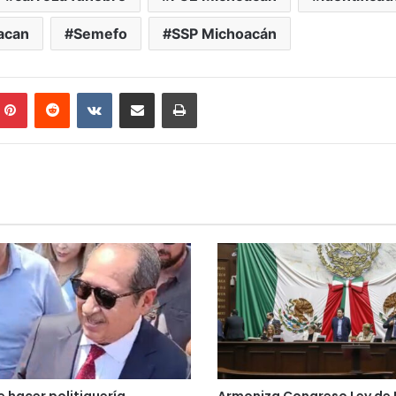
acan
Semefo
SSP Michoacán
mblr
Pinterest
Reddit
VKontakte
Compartir por correo electrónico
Imprimir