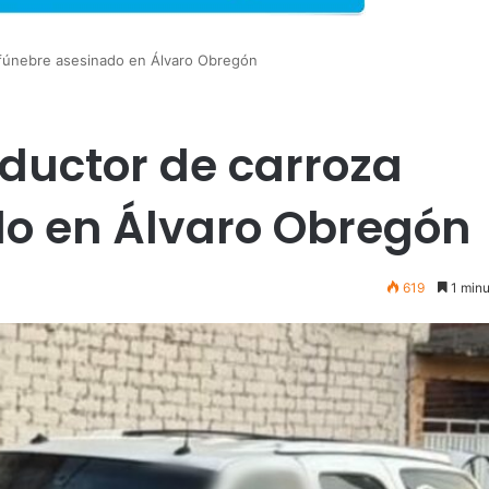
a fúnebre asesinado en Álvaro Obregón
nductor de carroza
do en Álvaro Obregón
619
1 minu