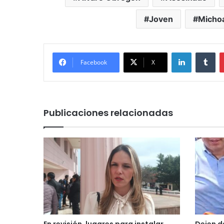
Joven
Micho
LinkedIn
Tu
Facebook
X
Publicaciones relacionadas