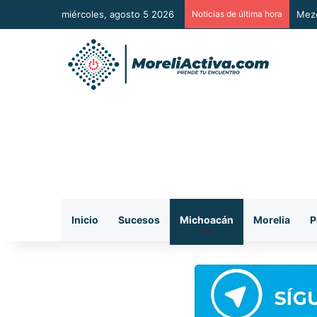
miércoles, agosto 5 2026
Noticias de última hora
Mezc
Inicio
Sucesos
Michoacán
Morelia
P