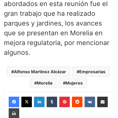
abordados en esta reunión fue el
gran trabajo que ha realizado
parques y jardines, los avances
que se presentan en Morelia en
mejora regulatoria, por mencionar
algunos.
Alfonso Martínez Alcázar
Empresarias
Morelia
Mujeres
LinkedIn
Tumblr
Pinterest
Reddit
VKontakte
Compartir por corr
Imprimir