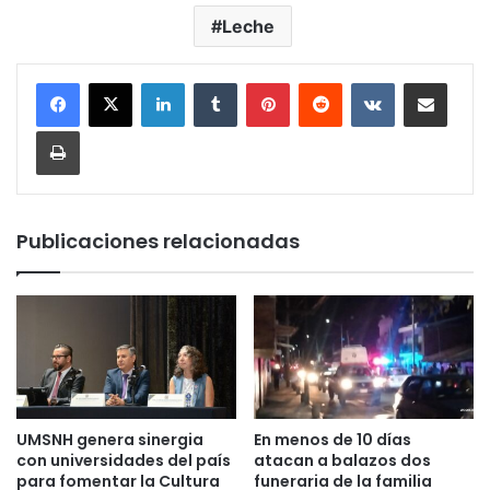
Leche
LinkedIn
Tumblr
Pinterest
Reddit
VKontakte
Compartir por corr
Imprimir
Publicaciones relacionadas
UMSNH genera sinergia
En menos de 10 días
con universidades del país
atacan a balazos dos
para fomentar la Cultura
funeraria de la familia