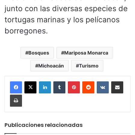
junto con las diversas especies de
tortugas marinas y los pelícanos
borregones.
Bosques
Mariposa Monarca
Michoacán
Turismo
LinkedIn
Tumblr
Pinterest
Reddit
VKontakte
Compartir por corr
Imprimir
Publicaciones relacionadas