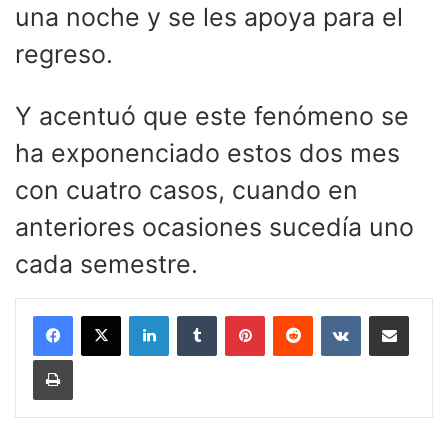
una noche y se les apoya para el
regreso.
Y acentuó que este fenómeno se
ha exponenciado estos dos mes
con cuatro casos, cuando en
anteriores ocasiones sucedía uno
cada semestre.
LinkedIn
Tumblr
Pinterest
Reddit
VKontakte
Compartir por corr
Imprimir