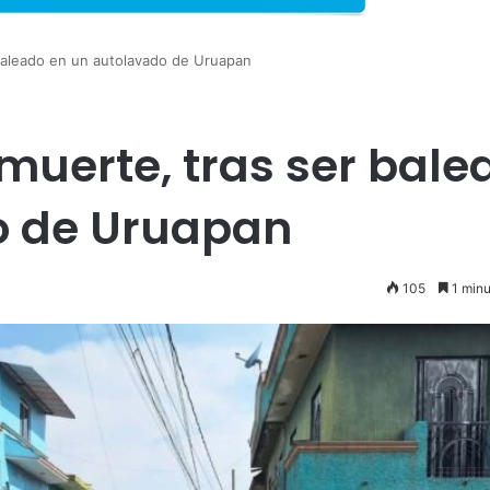
r baleado en un autolavado de Uruapan
a muerte, tras ser bal
o de Uruapan
105
1 minu