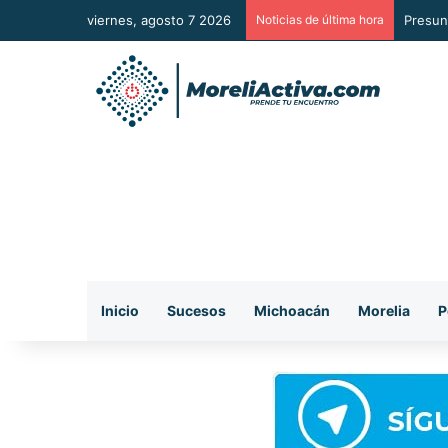
viernes, agosto 7 2026
Noticias de última hora
Según 
Inicio
Sucesos
Michoacán
Morelia
P