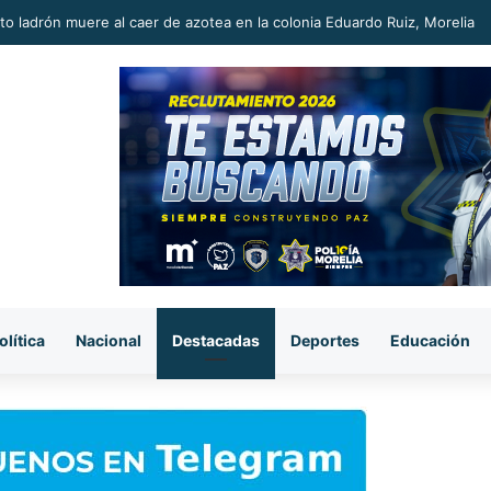
Rubrum, Carlos Torres Piña amplía su ventaja y se mantiene como el m
olítica
Nacional
Destacadas
Deportes
Educación