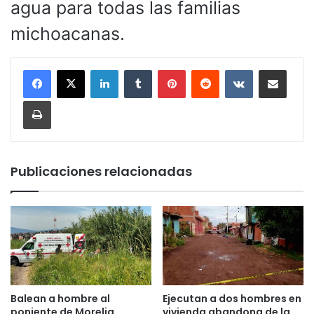
agua para todas las familias
michoacanas.
LinkedIn
Tumblr
Pinterest
Reddit
VKontakte
Compartir por corr
Imprimir
Publicaciones relacionadas
Balean a hombre al
Ejecutan a dos hombres en
poniente de Morelia
vivienda abandona de la