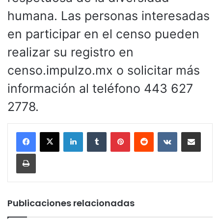
humana. Las personas interesadas
en participar en el censo pueden
realizar su registro en
censo.impulzo.mx o solicitar más
información al teléfono 443 627
2778.
LinkedIn
Tumblr
Pinterest
Reddit
VKontakte
Compartir por corr
Imprimir
Publicaciones relacionadas