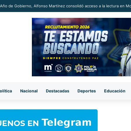
an más de mil 500 elementos federales a Michoacán para reforzar segur
olítica
Nacional
Destacadas
Deportes
Educación