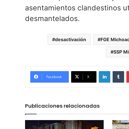
asentamientos clandestinos uti
desmantelados.
desactivación
FGE Michoa
SSP M
LinkedIn
Tu
Facebook
X
Publicaciones relacionadas