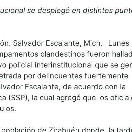
itucional se desplegó en distintos pun
. Salvador Escalante, Mich.- Lunes
mpamentos clandestinos fueron halla
o policial interinstitucional que se ge
petrada por delincuentes fuertemente
lvador Escalante, de acuerdo con la
a (SSP), la cual agregó que los oficia
ulos.
 población de Zirahuén donde, la tard