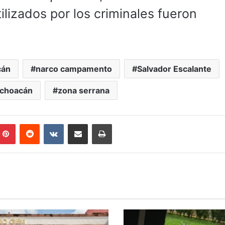
lizados por los criminales fueron
cán
narco campamento
Salvador Escalante
ichoacán
zona serrana
mblr
Pinterest
Reddit
VKontakte
Compartir por correo electrónico
Imprimir