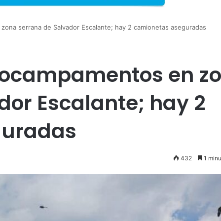
ona serrana de Salvador Escalante; hay 2 camionetas aseguradas
cocampamentos en z
dor Escalante; hay 2
guradas
432
1 minu