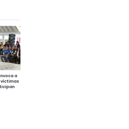
onvoca a
 víctimas
rticipan