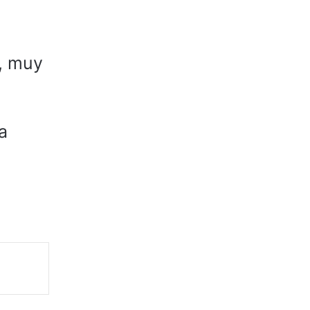
, muy
a