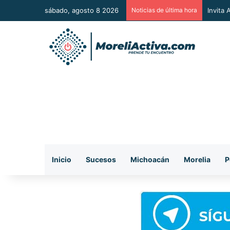
sábado, agosto 8 2026
Noticias de última hora
Vincul
Inicio
Sucesos
Michoacán
Morelia
P