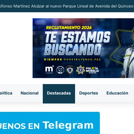
an a proceso al «R1» por homicidio del ex alcalde Carlos Manzo
olítica
Nacional
Destacadas
Deportes
Educación