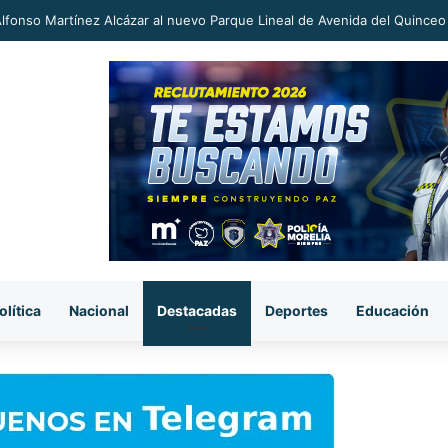
an a proceso al «R1» por homicidio del ex alcalde Carlos Manzo
olítica
Nacional
Destacadas
Deportes
Educación