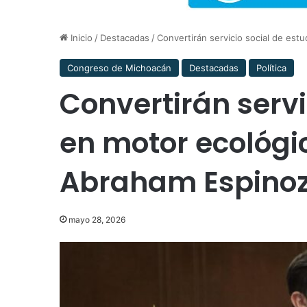
Inicio
/
Destacadas
/
Convertirán servicio social de est
Congreso de Michoacán
Destacadas
Política
Convertirán servi
en motor ecológi
Abraham Espinoz
mayo 28, 2026