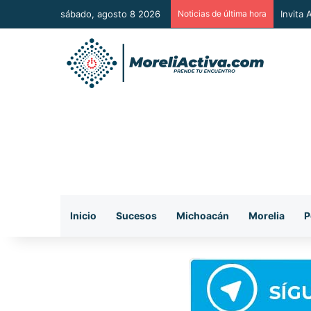
sábado, agosto 8 2026
Noticias de última hora
Vincul
Inicio
Sucesos
Michoacán
Morelia
P