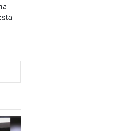
ma
esta