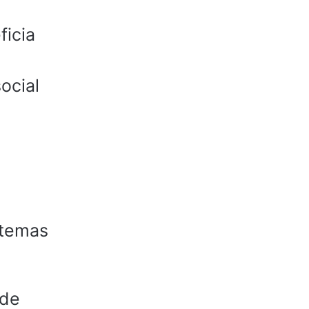
ficia
ocial
stemas
rde