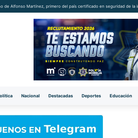
biste vehículo que trató de ganarle el paso, en Taretan
olítica
Nacional
Destacadas
Deportes
Educación