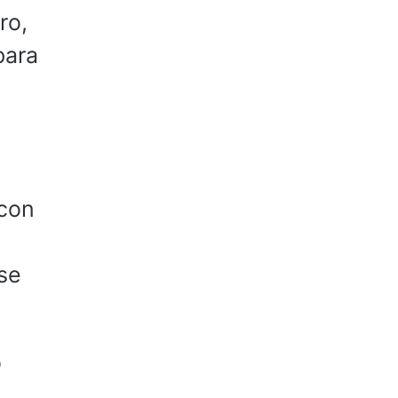
ro,
para
 con
 se
o