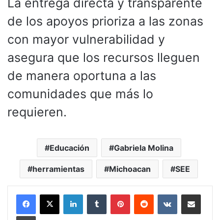
La entrega directa y transparente
de los apoyos prioriza a las zonas
con mayor vulnerabilidad y
asegura que los recursos lleguen
de manera oportuna a las
comunidades que más lo
requieren.
Educación
Gabriela Molina
herramientas
Michoacan
SEE
LinkedIn
Tumblr
Pinterest
Reddit
VKontakte
Compartir por corr
Imprimir