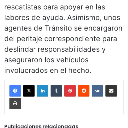
rescatistas para apoyar en las
labores de ayuda. Asimismo, unos
agentes de Tránsito se encargaron
del peritaje correspondiente para
deslindar responsabilidades y
aseguraron los vehículos
involucrados en el hecho.
LinkedIn
Tumblr
Pinterest
Reddit
VKontakte
Compartir por corr
Imprimir
Publicaciones relacionadas