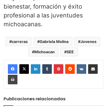
bienestar, formación y éxito
profesional a las juventudes
michoacanas.
carreras
Gabriela Molina
Jovenes
Michoacan
SEE
LinkedIn
Tumblr
Pinterest
Reddit
VKontakte
Compartir por corr
Imprimir
Publicaciones relacionadas