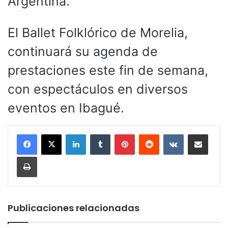
Argentina.
El Ballet Folklórico de Morelia,
continuará su agenda de
prestaciones este fin de semana,
con espectáculos en diversos
eventos en Ibagué.
LinkedIn
Tumblr
Pinterest
Reddit
VKontakte
Compartir por corr
Imprimir
Publicaciones relacionadas