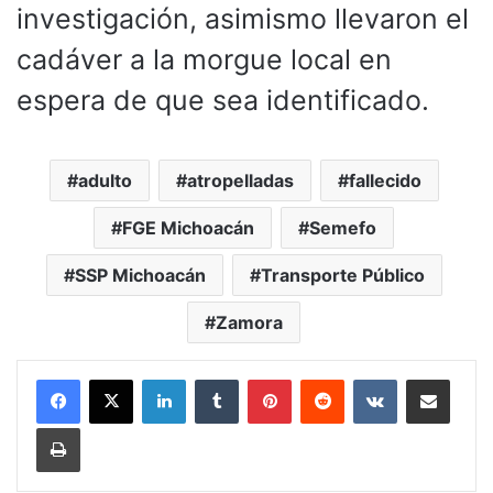
investigación, asimismo llevaron el
cadáver a la morgue local en
espera de que sea identificado.
adulto
atropelladas
fallecido
FGE Michoacán
Semefo
SSP Michoacán
Transporte Público
Zamora
LinkedIn
Tumblr
Pinterest
Reddit
VKontakte
Compartir por corr
Imprimir