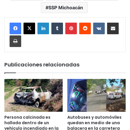
SSP Michoacán
LinkedIn
Tumblr
Pinterest
Reddit
VKontakte
Compartir por corr
Imprimir
Publicaciones relacionadas
Persona calcinada es
Autobuses y automóviles
hallada dentro de un
quedan en medio de una
vehículo incendiado en la
balacera en la carretera