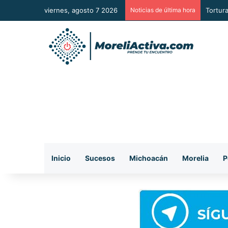
viernes, agosto 7 2026
Noticias de última hora
Presun
Inicio
Sucesos
Michoacán
Morelia
P