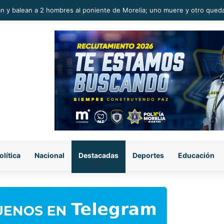
to ladrón muere al caer de azotea en la colonia Eduardo Ruiz, Morelia
olítica
Nacional
Destacadas
Deportes
Educación