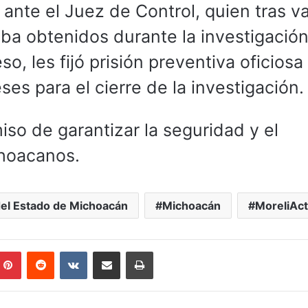
ante el Juez de Control, quien tras va
ba obtenidos durante la investigación
o, les fijó prisión preventiva oficiosa
es para el cierre de la investigación.
iso de garantizar la seguridad y el
choacanos.
 del Estado de Michoacán
Michoacán
MoreliAct
mblr
Pinterest
Reddit
VKontakte
Compartir por correo electrónico
Imprimir