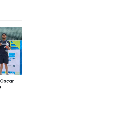
y Oscar
s
s