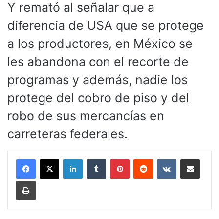
Y remató al señalar que a
diferencia de USA que se protege
a los productores, en México se
les abandona con el recorte de
programas y además, nadie los
protege del cobro de piso y del
robo de sus mercancías en
carreteras federales.
LinkedIn
Tumblr
Pinterest
Reddit
VKontakte
Compartir por corr
Imprimir