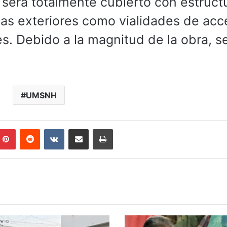
 será totalmente cubierto con estruct
as exteriores como vialidades de acc
s. Debido a la magnitud de la obra, s
UMSNH
mblr
Pinterest
Reddit
VKontakte
Compartir por correo electrónico
Imprimir