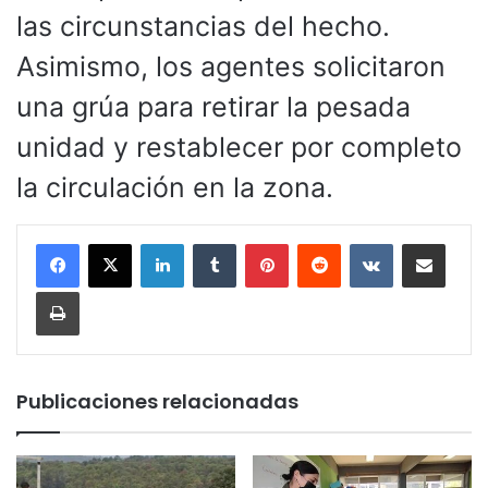
las circunstancias del hecho.
Asimismo, los agentes solicitaron
una grúa para retirar la pesada
unidad y restablecer por completo
la circulación en la zona.
LinkedIn
Tumblr
Pinterest
Reddit
VKontakte
Compartir por corr
Imprimir
Publicaciones relacionadas