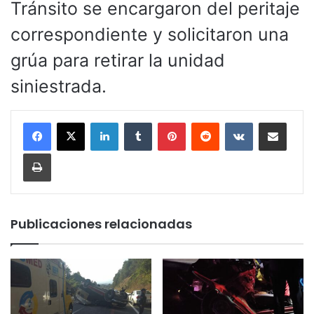
Tránsito se encargaron del peritaje
correspondiente y solicitaron una
grúa para retirar la unidad
siniestrada.
LinkedIn
Tumblr
Pinterest
Reddit
VKontakte
Compartir por corr
Imprimir
Publicaciones relacionadas