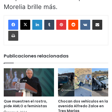
Morelia brille más.
LinkedIn
Tumblr
Pinterest
Reddit
VKontakte
Compartir por corr
Imprimir
Publicaciones relacionadas
Que muestren el rostro,
Chocan dos vehículos en la
pide AMLO a feministas
avenida Alfredo Zalce en
Tres Marías