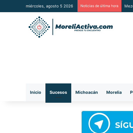
miércoles, agosto 5 2026
Noticias de última hora
Mezc
Inicio
Sucesos
Michoacán
Morelia
P