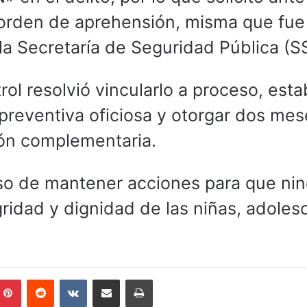
 orden de aprehensión, misma que fue
a Secretaría de Seguridad Pública (S
ol resolvió vincularlo a proceso, esta
preventiva oficiosa y otorgar dos mes
ción complementaria.
so de mantener acciones para que ni
gridad y dignidad de las niñas, adoles
mblr
Pinterest
Reddit
VKontakte
Compartir por correo electrónico
Imprimir