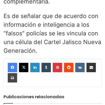
complementaria.
Es de señalar que de acuerdo con
información e inteligencia a los
“falsos” policías se les vincula con
una célula del Cartel Jalisco Nueva
Generación.
LinkedIn
Tumblr
Pinterest
Reddit
VKontakte
Compartir por corr
Imprimir
Publicaciones relacionadas