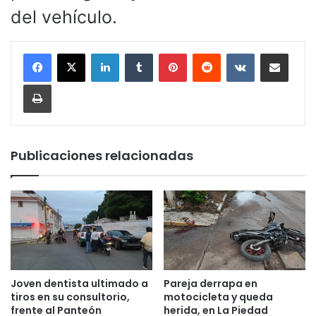
del vehículo.
LinkedIn
Tumblr
Pinterest
Reddit
VKontakte
Compartir por corr
Imprimir
Publicaciones relacionadas
Joven dentista ultimado a
Pareja derrapa en
tiros en su consultorio,
motocicleta y queda
frente al Panteón
herida, en La Piedad