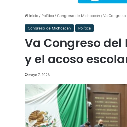
Inicio
/
Política
/
Congreso de Michoacán
/
Va Congreso d
Congreso de Michoacán
Política
Va Congreso del 
y el acoso escol
mayo 7, 2026