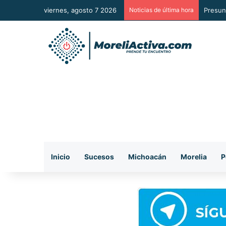
viernes, agosto 7 2026
Noticias de última hora
Según 
Inicio
Sucesos
Michoacán
Morelia
P