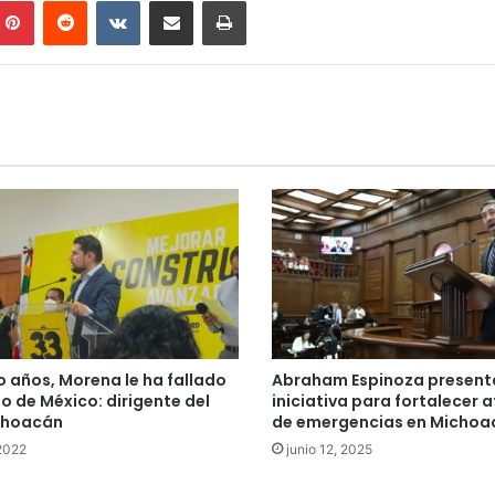
mblr
Pinterest
Reddit
VKontakte
Compartir por correo electrónico
Imprimir
o años, Morena le ha fallado
Abraham Espinoza present
lo de México: dirigente del
iniciativa para fortalecer 
choacán
de emergencias en Michoa
 2022
junio 12, 2025