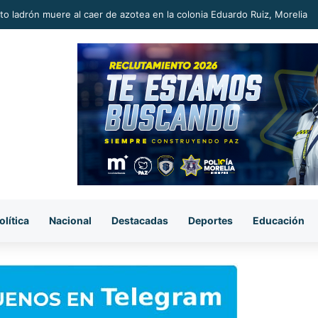
Rubrum, Carlos Torres Piña amplía su ventaja y se mantiene como el m
olítica
Nacional
Destacadas
Deportes
Educación