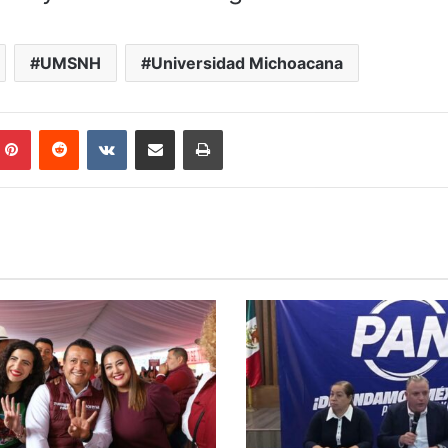
UMSNH
Universidad Michoacana
mblr
Pinterest
Reddit
VKontakte
Compartir por correo electrónico
Imprimir