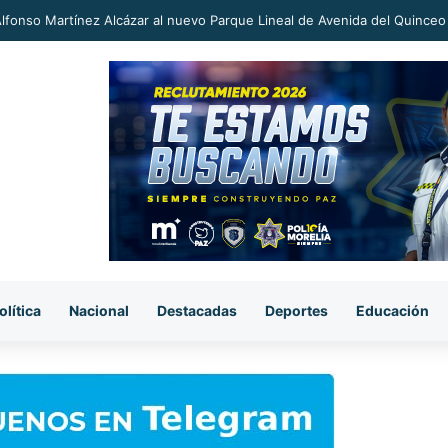
an a proceso al «R1» por homicidio del ex alcalde Carlos Manzo
olítica
Nacional
Destacadas
Deportes
Educación