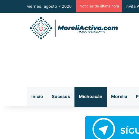
viernes, agosto 7 2026
Noticias de última hora
Vincul
Inicio
Sucesos
Michoacán
Morelia
P