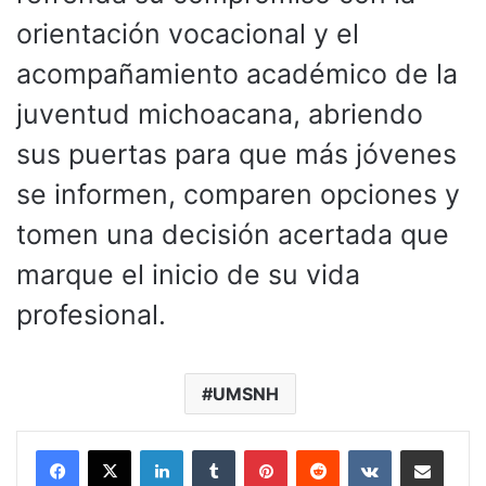
orientación vocacional y el
acompañamiento académico de la
juventud michoacana, abriendo
sus puertas para que más jóvenes
se informen, comparen opciones y
tomen una decisión acertada que
marque el inicio de su vida
profesional.
UMSNH
LinkedIn
Tumblr
Pinterest
Reddit
VKontakte
Compartir por corr