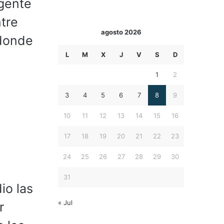
 gente
tre
agosto 2026
 donde
L
M
X
J
V
S
D
1
2
3
4
5
6
7
8
9
10
11
12
13
14
15
16
17
18
19
20
21
22
23
24
25
26
27
28
29
30
31
io las
« Jul
r