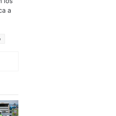
n los
ca a
e