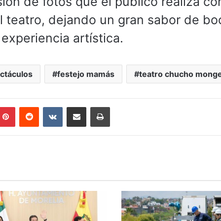
ón de fotos que el publico realiza co
l teatro, dejando un gran sabor de bo
experiencia artística.
ctáculos
festejo mamás
teatro chucho mong
mblr
Pinterest
Reddit
VKontakte
Compartir por correo electrónico
Imprimir