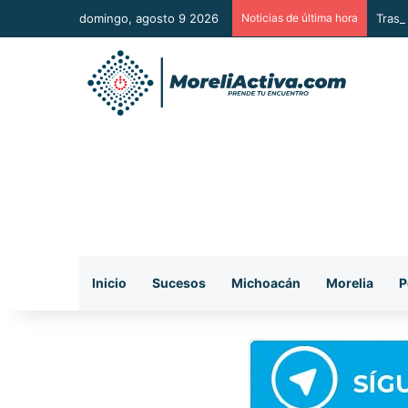
domingo, agosto 9 2026
Noticias de última hora
Tras 
Inicio
Sucesos
Michoacán
Morelia
P