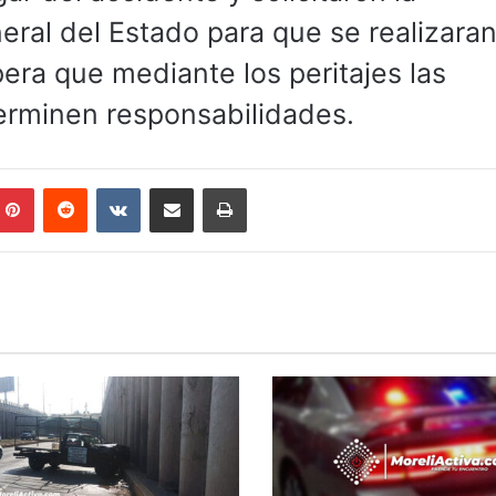
eral del Estado para que se realizaran
pera que mediante los peritajes las
rminen responsabilidades.
mblr
Pinterest
Reddit
VKontakte
Compartir por correo electrónico
Imprimir