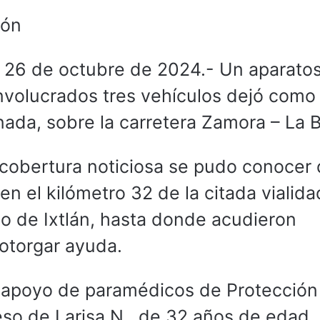
ión
26 de octubre de 2024.- Un aparato
nvolucrados tres vehículos dejó como
onada, sobre la carretera Zamora – La 
 cobertura noticiosa se pudo conocer 
en el kilómetro 32 de la citada vialida
io de Ixtlán, hasta donde acudieron
 otorgar ayuda.
n apoyo de paramédicos de Protección 
eso de Larisa N., de 32 años de edad,