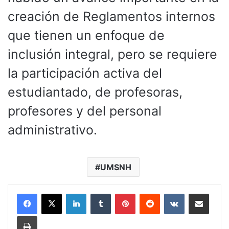
creación de Reglamentos internos
que tienen un enfoque de
inclusión integral, pero se requiere
la participación activa del
estudiantado, de profesoras,
profesores y del personal
administrativo.
UMSNH
LinkedIn
Tumblr
Pinterest
Reddit
VKontakte
Compartir por corr
Imprimir