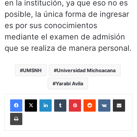
en la institución, ya que eso no es
posible, la única forma de ingresar
es por sus conocimientos
mediante el examen de admisión
que se realiza de manera personal.
UMSNH
Universidad Michoacana
Yarabi Avila
LinkedIn
Tumblr
Pinterest
Reddit
VKontakte
Compartir por corr
Imprimir