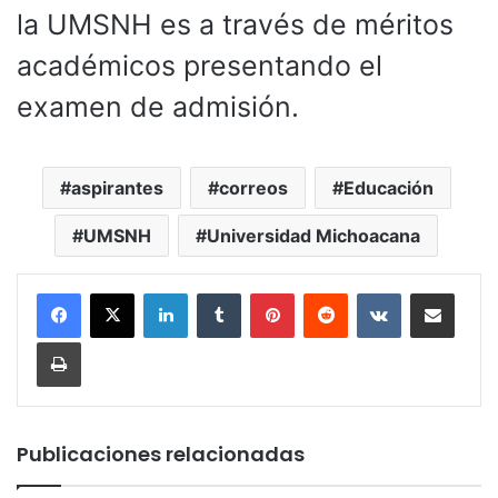
la UMSNH es a través de méritos
académicos presentando el
examen de admisión.
aspirantes
correos
Educación
UMSNH
Universidad Michoacana
LinkedIn
Tumblr
Pinterest
Reddit
VKontakte
Compartir por corr
Imprimir
Publicaciones relacionadas